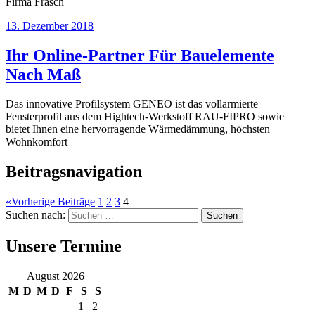
Firma Frasch
13. Dezember 2018
Ihr Online-Partner Für Bauelemente
Nach Maß
Das innovative Profilsystem GENEO ist das vollarmierte
Fensterprofil aus dem Hightech-Werkstoff RAU-FIPRO sowie
bietet Ihnen eine hervorragende Wärmedämmung, höchsten
Wohnkomfort
Beitragsnavigation
«
Vorherige Beiträge
1
2
3
4
Suchen nach:
Suchen
Unsere Termine
August 2026
M
D
M
D
F
S
S
1
2