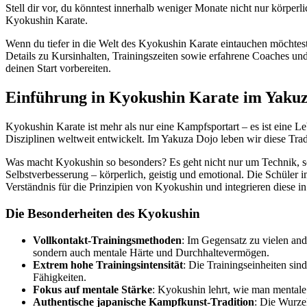
Stell dir vor, du könntest innerhalb weniger Monate nicht nur körper
Kyokushin Karate.
Wenn du tiefer in die Welt des Kyokushin Karate eintauchen möchtest
Details zu Kursinhalten, Trainingszeiten sowie erfahrene Coaches un
deinen Start vorbereiten.
Einführung in Kyokushin Karate im Yaku
Kyokushin Karate ist mehr als nur eine Kampfsportart – es ist eine L
Disziplinen weltweit entwickelt. Im Yakuza Dojo leben wir diese Trad
Was macht Kyokushin so besonders? Es geht nicht nur um Technik, so
Selbstverbesserung – körperlich, geistig und emotional. Die Schüler 
Verständnis für die Prinzipien von Kyokushin und integrieren diese in 
Die Besonderheiten des Kyokushin
Vollkontakt-Trainingsmethoden
: Im Gegensatz zu vielen ande
sondern auch mentale Härte und Durchhaltevermögen.
Extrem hohe Trainingsintensität
: Die Trainingseinheiten sin
Fähigkeiten.
Fokus auf mentale Stärke
: Kyokushin lehrt, wie man mentale 
Authentische japanische Kampfkunst-Tradition
: Die Wurze