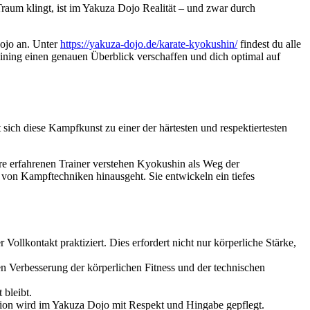
Traum klingt, ist im Yakuza Dojo Realität – und zwar durch
Dojo an. Unter
https://yakuza-dojo.de/karate-kyokushin/
findest du alle
aining einen genauen Überblick verschaffen und dich optimal auf
sich diese Kampfkunst zu einer der härtesten und respektiertesten
re erfahrenen Trainer verstehen Kyokushin als Weg der
n von Kampftechniken hinausgeht. Sie entwickeln ein tiefes
Vollkontakt praktiziert. Dies erfordert nicht nur körperliche Stärke,
len Verbesserung der körperlichen Fitness und der technischen
 bleibt.
ition wird im Yakuza Dojo mit Respekt und Hingabe gepflegt.