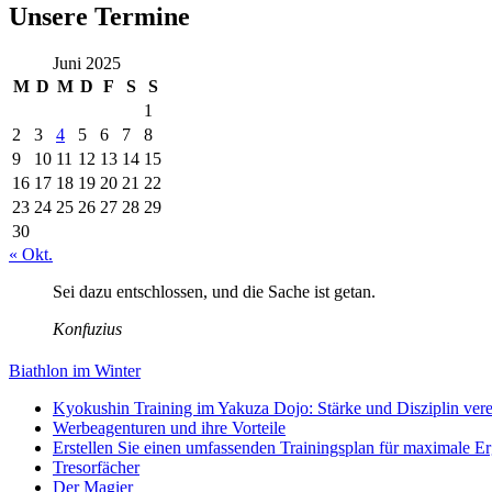
Unsere Termine
Juni 2025
M
D
M
D
F
S
S
1
2
3
4
5
6
7
8
9
10
11
12
13
14
15
16
17
18
19
20
21
22
23
24
25
26
27
28
29
30
« Okt.
Sei dazu entschlossen, und die Sache ist getan.
Konfuzius
Biathlon im Winter
Kyokushin Training im Yakuza Dojo: Stärke und Disziplin ver
Werbeagenturen und ihre Vorteile
Erstellen Sie einen umfassenden Trainingsplan für maximale E
Tresorfächer
Der Magier