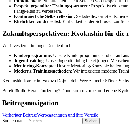
Pünktlichkeit
: Pünktlichkeit ist ein Zeichen von Respekt und
Respekt gegenüber Trainingspartnern
: Respekt ist ein zen
Fähigkeiten zu verbessern.
Kontinuierliche Selbstreflexion
: Selbstreflexion ist entschei
Ehrlichkeit zu dir selbst
: Ehrlichkeit ist der Schlüssel zur S
Zukunftsperspektiven: Kyokushin für die 
Wir investieren in junge Talente durch:
Kinderprogramme
: Unsere Kinderprogramme sind darauf aus
Jugendtraining
: Unser Jugendtraining bietet jungen Menschen
Mentoring-Konzepte
: Unsere Mentoring-Konzepte helfen junge
Moderne Trainingsmethoden
: Wir integrieren moderne Trai
Kyokushin Karate im Yakuza Dojo – dein Weg zu mehr Stärke, Selbst
Bereit für die Herausforderung? Dann komm vorbei und erlebe Kyok
Beitragsnavigation
Vorheriger Beitrag:
Werbeagenturen und ihre Vorteile
Suchen nach:
Suchen