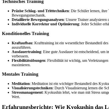
Technisches Training
Präzise Schlag- und Tritttechniken
: Die Schüler lernen, ihre
Bewegungsmechanik.
Detaillierte Bewegungsanalysen
: Unsere Trainer analysieren
Individuelle Korrektur und Optimierung
: Jeder Schüler erh
Konditionelles Training
Kraftaufbau
: Krafttraining ist ein wesentlicher Bestandteil d
auszuführen.
Ausdauertraining
: Eine gute Ausdauer ist entscheidend, um im
verbessern.
Flexibilitätsübungen
: Flexibilität ist wichtig, um Verletzung
maximieren.
Mentales Training
Meditation
: Meditation ist ein wichtiger Bestandteil des Kyok
Visualisierungstechniken
: Durch Visualisierung lernen die S
Stressmanagement
: Kyokushin lehrt, wie man mit Stress umge
Wert.
Erfahrungsberichte: Wie Kyokushin das L