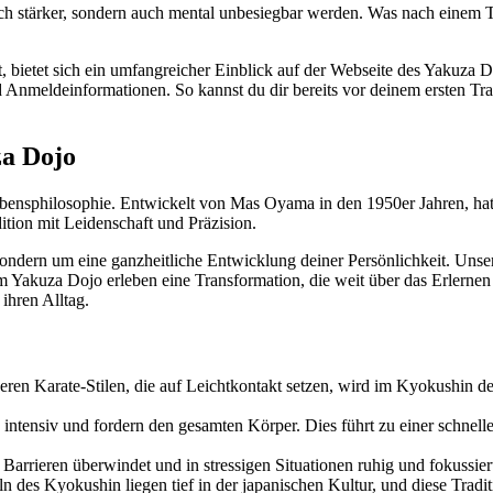
lich stärker, sondern auch mental unbesiegbar werden. Was nach einem 
, bietet sich ein umfangreicher Einblick auf der Webseite des Yakuza 
d Anmeldeinformationen. So kannst du dir bereits vor deinem ersten Tr
za Dojo
ebensphilosophie. Entwickelt von Mas Oyama in den 1950er Jahren, hat 
ition mit Leidenschaft und Präzision.
ndern um eine ganzheitliche Entwicklung deiner Persönlichkeit. Unse
im Yakuza Dojo erleben eine Transformation, die weit über das Erlerne
ihren Alltag.
ren Karate-Stilen, die auf Leichtkontakt setzen, wird im Kyokushin der 
d intensiv und fordern den gesamten Körper. Dies führt zu einer schnel
Barrieren überwindet und in stressigen Situationen ruhig und fokussiert
ln des Kyokushin liegen tief in der japanischen Kultur, und diese Trad