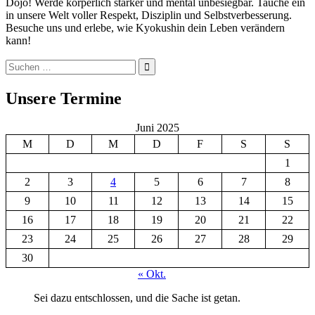
Dojo! Werde körperlich stärker und mental unbesiegbar. Tauche ein
in unsere Welt voller Respekt, Disziplin und Selbstverbesserung.
Besuche uns und erlebe, wie Kyokushin dein Leben verändern
kann!
Suchen
nach:
Suchen
Unsere Termine
Juni 2025
M
D
M
D
F
S
S
1
2
3
4
5
6
7
8
9
10
11
12
13
14
15
16
17
18
19
20
21
22
23
24
25
26
27
28
29
30
« Okt.
Sei dazu entschlossen, und die Sache ist getan.