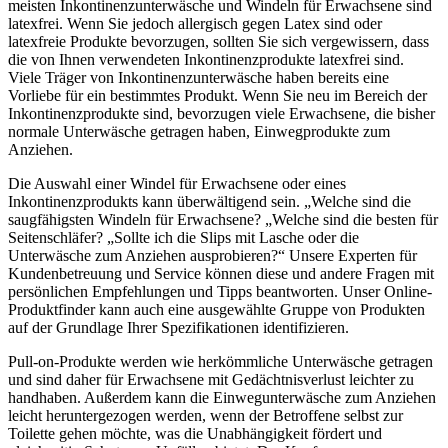
meisten Inkontinenzunterwäsche und Windeln für Erwachsene sind
latexfrei. Wenn Sie jedoch allergisch gegen Latex sind oder
latexfreie Produkte bevorzugen, sollten Sie sich vergewissern, dass
die von Ihnen verwendeten Inkontinenzprodukte latexfrei sind.
Viele Träger von Inkontinenzunterwäsche haben bereits eine
Vorliebe für ein bestimmtes Produkt. Wenn Sie neu im Bereich der
Inkontinenzprodukte sind, bevorzugen viele Erwachsene, die bisher
normale Unterwäsche getragen haben, Einwegprodukte zum
Anziehen.
Die Auswahl einer Windel für Erwachsene oder eines
Inkontinenzprodukts kann überwältigend sein. „Welche sind die
saugfähigsten Windeln für Erwachsene? „Welche sind die besten für
Seitenschläfer? „Sollte ich die Slips mit Lasche oder die
Unterwäsche zum Anziehen ausprobieren?“ Unsere Experten für
Kundenbetreuung und Service können diese und andere Fragen mit
persönlichen Empfehlungen und Tipps beantworten. Unser Online-
Produktfinder kann auch eine ausgewählte Gruppe von Produkten
auf der Grundlage Ihrer Spezifikationen identifizieren.
Pull-on-Produkte werden wie herkömmliche Unterwäsche getragen
und sind daher für Erwachsene mit Gedächtnisverlust leichter zu
handhaben. Außerdem kann die Einwegunterwäsche zum Anziehen
leicht heruntergezogen werden, wenn der Betroffene selbst zur
Toilette gehen möchte, was die Unabhängigkeit fördert und