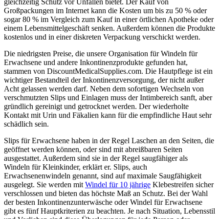
gleichzeitig Schutz vor Unfällen bietet. Der Kauf von
Großpackungen im Internet kann die Kosten um bis zu 50 % oder
sogar 80 % im Vergleich zum Kauf in einer örtlichen Apotheke oder
einem Lebensmittelgeschäft senken. Außerdem können die Produkte
kostenlos und in einer diskreten Verpackung verschickt werden.
Die niedrigsten Preise, die unsere Organisation für Windeln für
Erwachsene und andere Inkontinenzprodukte gefunden hat,
stammen von DiscountMedicalSupplies.com. Die Hautpflege ist ein
wichtiger Bestandteil der Inkontinenzversorgung, der nicht außer
Acht gelassen werden darf. Neben dem sofortigen Wechseln von
verschmutzten Slips und Einlagen muss der Intimbereich sanft, aber
gründlich gereinigt und getrocknet werden. Der wiederholte
Kontakt mit Urin und Fäkalien kann für die empfindliche Haut sehr
schädlich sein.
Slips für Erwachsene haben in der Regel Laschen an den Seiten, die
geöffnet werden können, oder sind mit abreißbaren Seiten
ausgestattet. Außerdem sind sie in der Regel saugfähiger als
Windeln für Kleinkinder, erklärt er. Slips, auch
Erwachsenenwindeln genannt, sind auf maximale Saugfähigkeit
ausgelegt. Sie werden mit
Windel für 10 jährige
Klebestreifen sicher
verschlossen und bieten das höchste Maß an Schutz. Bei der Wahl
der besten Inkontinenzunterwäsche oder Windel für Erwachsene
gibt es fünf Hauptkriterien zu beachten. Je nach Situation, Lebensstil