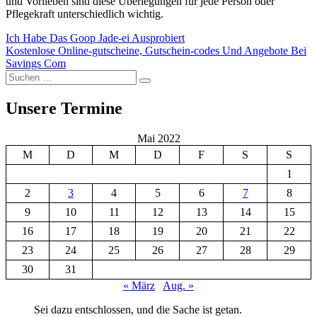
und Vorlieben sind diese Überlegungen für jede Person oder
Pflegekraft unterschiedlich wichtig.
Beitragsnavigation
Vorheriger
Ich Habe Das Goop Jade-ei Ausprobiert
Beitrag:
Nächster
Kostenlose Online-gutscheine, Gutschein-codes Und Angebote Bei
Beitrag:
Savings Com
Suchen
Suchen
nach:
Unsere Termine
Mai 2022
M
D
M
D
F
S
S
1
2
3
4
5
6
7
8
9
10
11
12
13
14
15
16
17
18
19
20
21
22
23
24
25
26
27
28
29
30
31
« März
Aug. »
Sei dazu entschlossen, und die Sache ist getan.