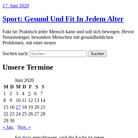
17. Juni 2020
Sport: Gesund Und Fit In Jedem Alter
Fakt ist: Praktisch jeder Mensch kann und soll sich bewegen. Bevor
Neueinsteiger, besonders Menschen mit gesundheitlichen
Problemen, mit einer neuen
Suchen nach:
Suchen
Unsere Termine
Juni 2020
M
D
M
D
F
S
S
1
2
3
4
5
6
7
8
9
10
11
12
13
14
15
16
17
18
19
20
21
22
23
24
25
26
27
28
29
30
« Jan.
Nov. »
Sei dazu entschlossen, und die Sache ist getan.